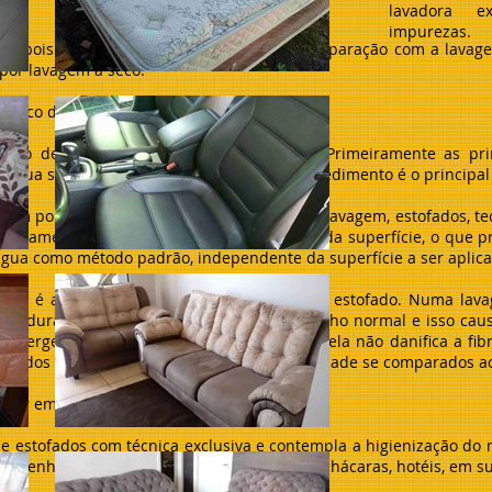
lavadora e
impurezas.
a, pois utiliza pouquíssimo liquido em comparação com a lavage
por lavagem a seco.
 seco dos sofás e estofados em geral?
esso de lavagem a seco não são poucas. Primeiramente as prin
de água sejam desperdiçados ao final do procedimento é o principal
um ponto forte. Independente do setor da lavagem, estofados, tec
ificamente para a utilização em determinada superfície, o que p
água como método padrão, independente da superfície a ser aplica
agem é a conservação da fibra do tecido do estofado. Numa la
da, durante a secagem, voltar ao seu tamanho normal e isso caus
detergentes que tem contém o pH correto, ela não danifica a fib
lavados a seco, têm em média, mais durabilidade se comparados a
s por empresa especializada
 de estofados com técnica exclusiva e contempla a higienização do
ue tenha acesso à rede elétrica: escritórios, chácaras, hotéis, em su