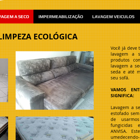
VAGEM A SECO
IMPERMEABILIZAÇÃO
LAVAGEM VEICULOS
 LIMPEZA ECOLÓGICA
Você já deve 
lavagem a s
produtos co
lavagem a sec
seda e até 
seu sofá.
VAMOS ENT
SIGNIFICA:
Lavagem a se
estofado sem 
de usarmos
fungicidas 
ANVISA. Est
umedecendo-a