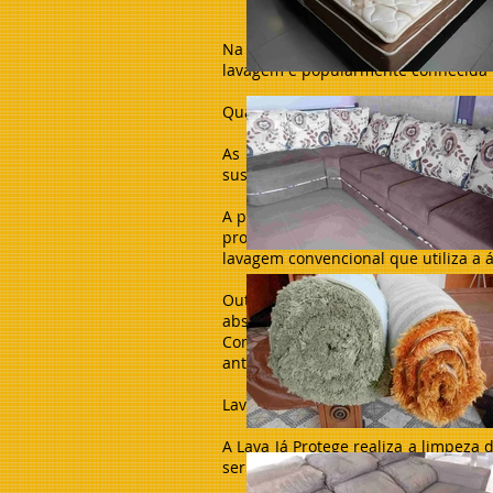
Na verdade, é uma lavagem ecológic
lavagem é popularmente conhecida 
Quais são as vantagens da lavagem a
As vantagens relacionadas ao proc
sustentabilidade. Evitar que litros 
A precisão nos resultados também é 
produtos químicos formulados espec
lavagem convencional que utiliza a 
Outra vantagem deste tipo de lav
absorve e incha para logo em segui
Como a lavagem a seco é feita com 
antes e depois da lavagem. Tecidos 
Lavagem a seco de sofás e estofado
A Lava Já Protege realiza a limpeza
ser feita em qualquer tipo de local q